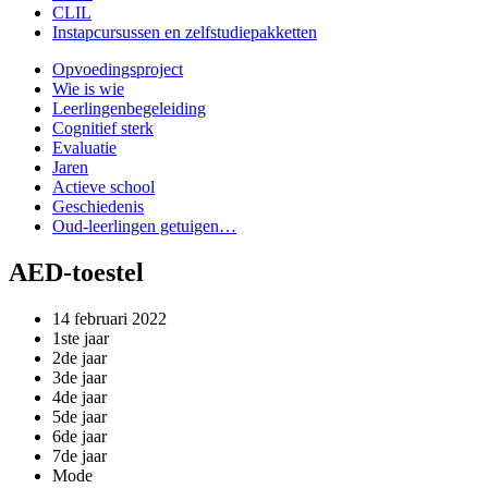
CLIL
Instapcursussen en zelfstudiepakketten
Opvoedingsproject
Wie is wie
Leerlingenbegeleiding
Cognitief sterk
Evaluatie
Jaren
Actieve school
Geschiedenis
Oud-leerlingen getuigen…
AED-toestel
14 februari 2022
1ste jaar
2de jaar
3de jaar
4de jaar
5de jaar
6de jaar
7de jaar
Mode